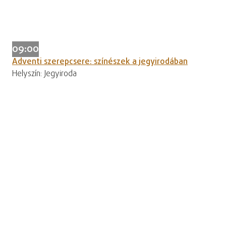
09:00
Adventi szerepcsere: színészek a jegyirodában
Helyszín: Jegyiroda