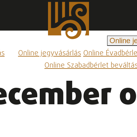
Online j
ás
Online jegyvásárlás
Online Évadbérl
Online Szabadbérlet beváltá
ecember 0