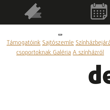
Támogatóink
Sajtószemle
Színházbejár
csoportoknak
Galéria
A színházról
d