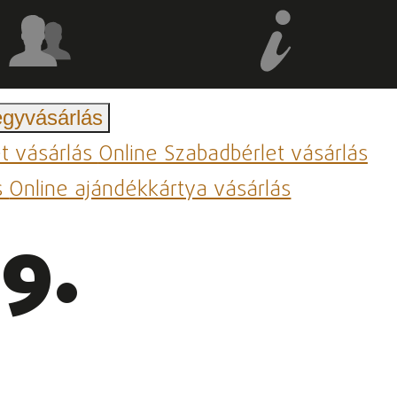
egyvásárlás
et vásárlás
Online Szabadbérlet vásárlás
s
Online ajándékkártya vásárlás
9.