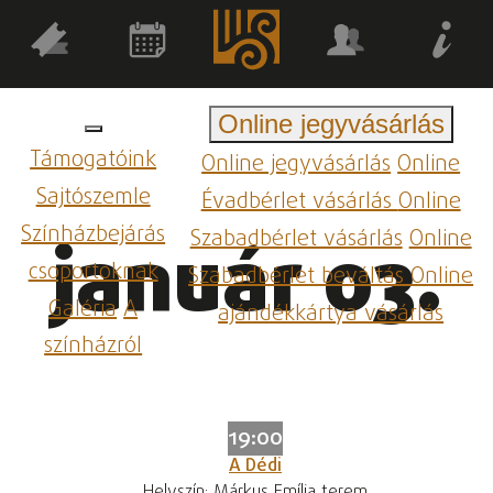
Online jegyvásárlás
Támogatóink
Online jegyvásárlás
Online
Sajtószemle
Évadbérlet vásárlás
Online
Színházbejárás
Szabadbérlet vásárlás
Online
január 03.
csoportoknak
Szabadbérlet beváltás
Online
Galéria
A
ajándékkártya vásárlás
színházról
19:00
A Dédi