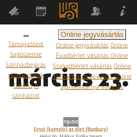
Online jegyvásárlás
Támogatóink
Online jegyvásárlás
Online
Sajtószemle
Évadbérlet vásárlás
Online
Színházbejárás
Szabadbérlet vásárlás
Online
március 23.
csoportoknak
Szabadbérlet beváltás
Online
Galéria
A
ajándékkártya vásárlás
színházról
19:00
Ernst (komoly) az élet (Bunbury)