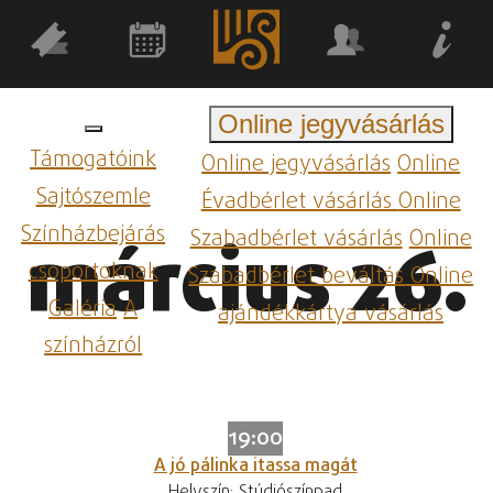
Online jegyvásárlás
Támogatóink
Online jegyvásárlás
Online
Sajtószemle
Évadbérlet vásárlás
Online
Színházbejárás
Szabadbérlet vásárlás
Online
március 26.
csoportoknak
Szabadbérlet beváltás
Online
Galéria
A
ajándékkártya vásárlás
színházról
19:00
A jó pálinka itassa magát