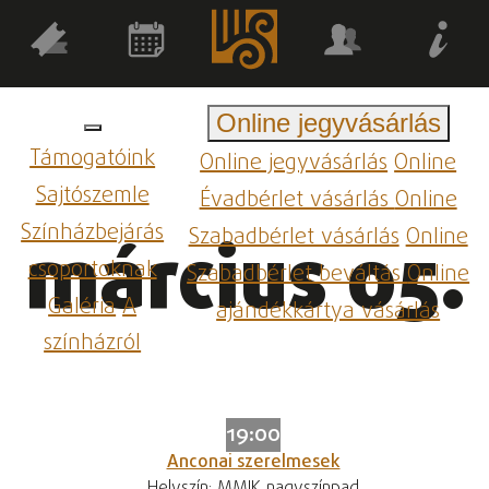
Online jegyvásárlás
Támogatóink
Online jegyvásárlás
Online
Sajtószemle
Évadbérlet vásárlás
Online
Színházbejárás
Szabadbérlet vásárlás
Online
március 05.
csoportoknak
Szabadbérlet beváltás
Online
Galéria
A
ajándékkártya vásárlás
színházról
19:00
Anconai szerelmesek