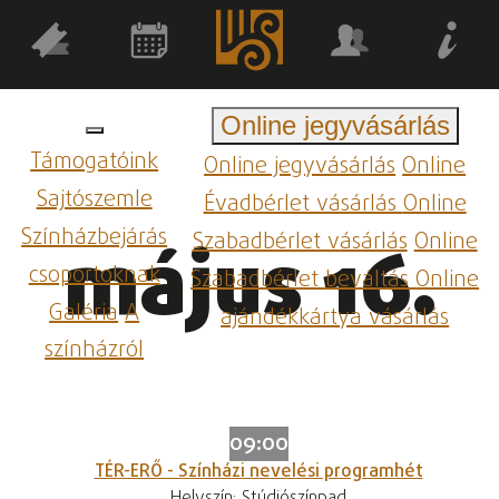
Online jegyvásárlás
Támogatóink
Online jegyvásárlás
Online
Sajtószemle
Évadbérlet vásárlás
Online
Színházbejárás
Szabadbérlet vásárlás
Online
május 16.
csoportoknak
Szabadbérlet beváltás
Online
Galéria
A
ajándékkártya vásárlás
színházról
09:00
TÉR-ERŐ - Színházi nevelési programhét