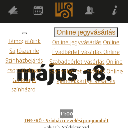
Online jegyvásárlás
Támogatóink
Online jegyvásárlás
Online
Sajtószemle
Évadbérlet vásárlás
Online
Színházbejárás
Szabadbérlet vásárlás
Online
május 18.
csoportoknak
Szabadbérlet beváltás
Online
Galéria
A
ajándékkártya vásárlás
színházról
11:00
TÉR-ERŐ - Színházi nevelési programhét