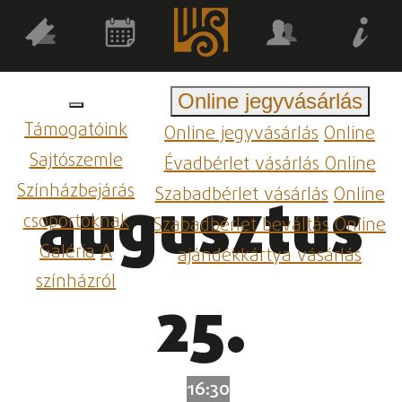
Online jegyvásárlás
Támogatóink
Online jegyvásárlás
Online
Sajtószemle
Évadbérlet vásárlás
Online
Színházbejárás
Szabadbérlet vásárlás
Online
augusztus
csoportoknak
Szabadbérlet beváltás
Online
Galéria
A
ajándékkártya vásárlás
színházról
25.
16:30