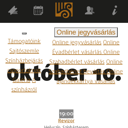
Online jegyvásárlás
Támogatóink
Online jegyvásárlás
Online
Sajtószemle
Évadbérlet vásárlás
Online
Színházbejárás
Szabadbérlet vásárlás
Online
október 10.
csoportoknak
Szabadbérlet beváltás
Online
Galéria
A
ajándékkártya vásárlás
színházról
19:00
Revizor