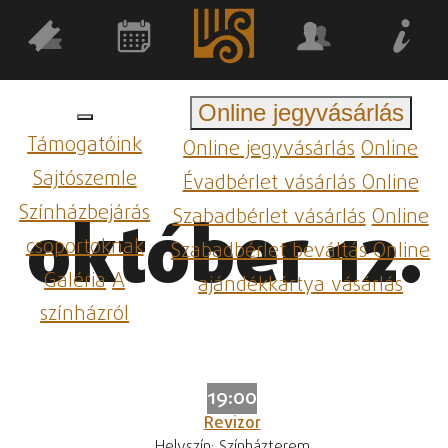
Online jegyvásárlás
Támogatóink
Online jegyvásárlás
Online
Sajtószemle
Évadbérlet vásárlás
Online
Színházbejárás
Szabadbérlet vásárlás
Online
október 12.
csoportoknak
Szabadbérlet beváltás
Online
Galéria
A
ajándékkártya vásárlás
színházról
19:00
Revizor