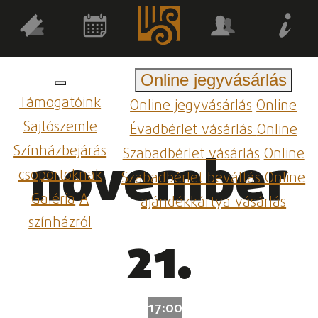
Online jegyvásárlás
Támogatóink
Online jegyvásárlás
Online
Sajtószemle
Évadbérlet vásárlás
Online
Színházbejárás
Szabadbérlet vásárlás
Online
november
csoportoknak
Szabadbérlet beváltás
Online
Galéria
A
ajándékkártya vásárlás
színházról
21.
17:00