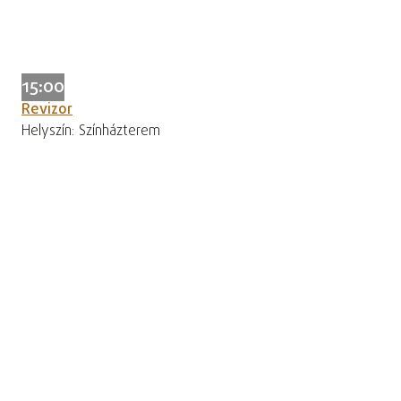
15:00
Revizor
Helyszín: Színházterem