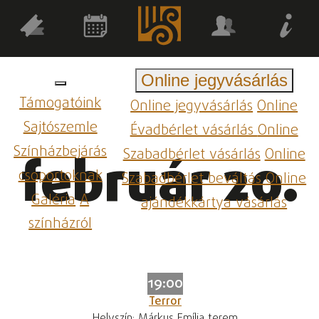
Online jegyvásárlás
Támogatóink
Online jegyvásárlás
Online
Sajtószemle
Évadbérlet vásárlás
Online
Színházbejárás
Szabadbérlet vásárlás
Online
február 20.
csoportoknak
Szabadbérlet beváltás
Online
Galéria
A
ajándékkártya vásárlás
színházról
19:00
Terror