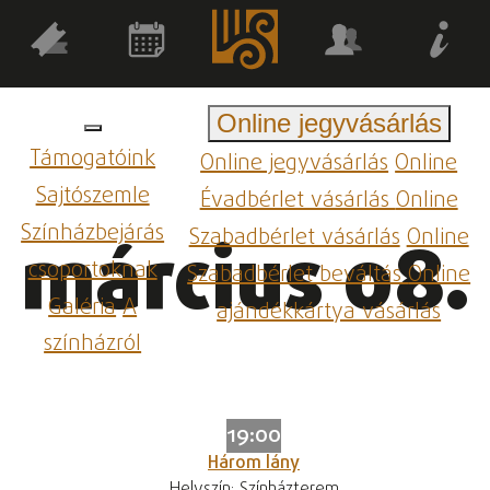
Online jegyvásárlás
Támogatóink
Online jegyvásárlás
Online
Sajtószemle
Évadbérlet vásárlás
Online
Színházbejárás
Szabadbérlet vásárlás
Online
március 08.
csoportoknak
Szabadbérlet beváltás
Online
Galéria
A
ajándékkártya vásárlás
színházról
19:00
Három lány