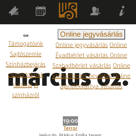
Online jegyvásárlás
Támogatóink
Online jegyvásárlás
Online
Sajtószemle
Évadbérlet vásárlás
Online
Színházbejárás
Szabadbérlet vásárlás
Online
március 02.
csoportoknak
Szabadbérlet beváltás
Online
Galéria
A
ajándékkártya vásárlás
színházról
19:00
Terror