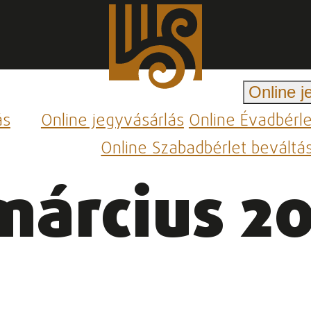
Online j
ás
Online jegyvásárlás
Online Évadbérl
Online Szabadbérlet beváltá
március 20