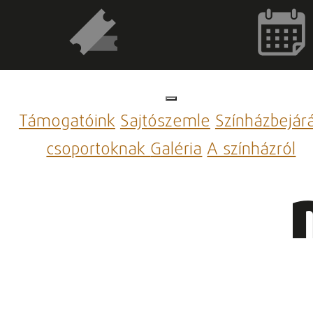
Támogatóink
Sajtószemle
Színházbejár
csoportoknak
Galéria
A színházról