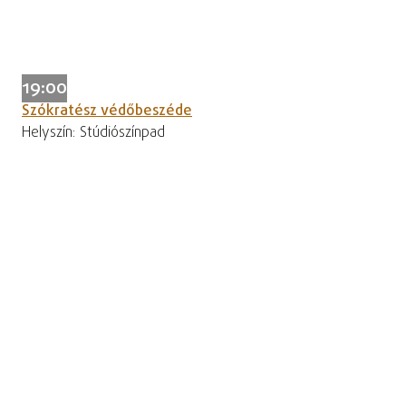
19:00
Szókratész védőbeszéde
Helyszín: Stúdiószínpad