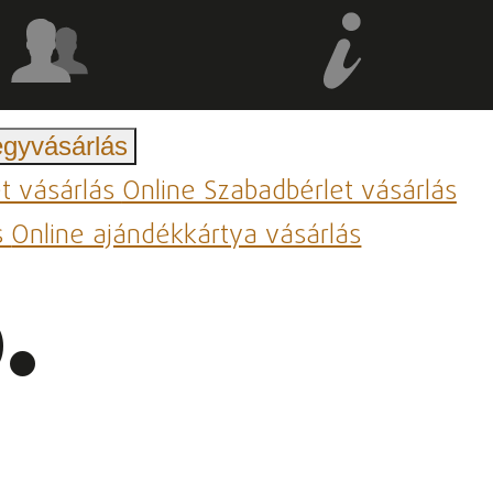
egyvásárlás
et vásárlás
Online Szabadbérlet vásárlás
s
Online ajándékkártya vásárlás
.