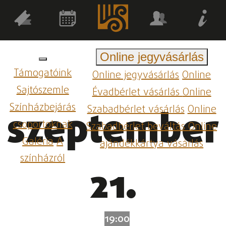
Online jegyvásárlás
Támogatóink
Online jegyvásárlás
Online
Sajtószemle
Évadbérlet vásárlás
Online
Színházbejárás
Szabadbérlet vásárlás
Online
szeptember
csoportoknak
Szabadbérlet beváltás
Online
Galéria
A
ajándékkártya vásárlás
színházról
21.
19:00