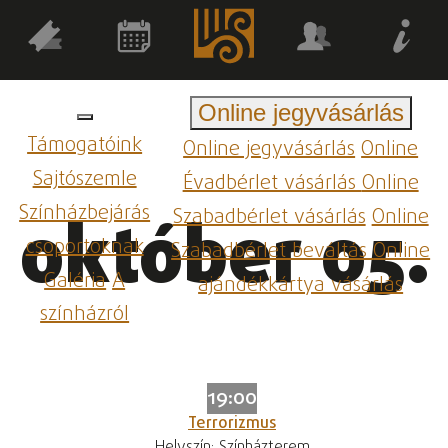
Online jegyvásárlás
Támogatóink
Online jegyvásárlás
Online
Sajtószemle
Évadbérlet vásárlás
Online
Színházbejárás
Szabadbérlet vásárlás
Online
október 05.
csoportoknak
Szabadbérlet beváltás
Online
Galéria
A
ajándékkártya vásárlás
színházról
19:00
Terrorizmus