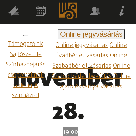
Online jegyvásárlás
Támogatóink
Online jegyvásárlás
Online
Sajtószemle
Évadbérlet vásárlás
Online
Színházbejárás
Szabadbérlet vásárlás
Online
november
csoportoknak
Szabadbérlet beváltás
Online
Galéria
A
ajándékkártya vásárlás
színházról
28.
19:00