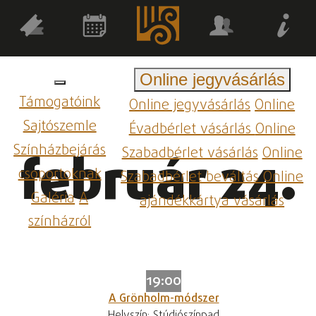
Online jegyvásárlás
Támogatóink
Online jegyvásárlás
Online
Sajtószemle
Évadbérlet vásárlás
Online
Színházbejárás
Szabadbérlet vásárlás
Online
február 24.
csoportoknak
Szabadbérlet beváltás
Online
Galéria
A
ajándékkártya vásárlás
színházról
19:00
A Grönholm-módszer