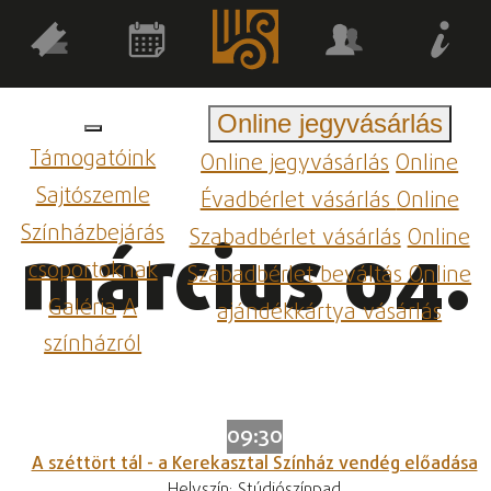
Online jegyvásárlás
Támogatóink
Online jegyvásárlás
Online
Sajtószemle
Évadbérlet vásárlás
Online
Színházbejárás
Szabadbérlet vásárlás
Online
március 04.
csoportoknak
Szabadbérlet beváltás
Online
Galéria
A
ajándékkártya vásárlás
színházról
09:30
A széttört tál - a Kerekasztal Színház vendég előadása