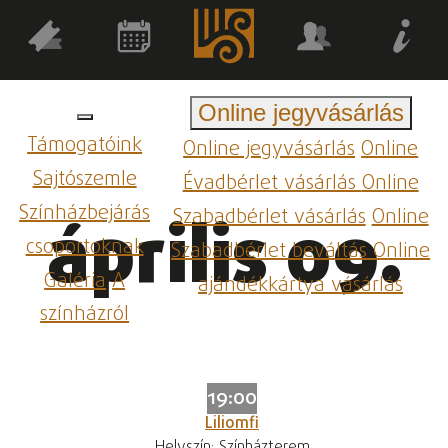
Online jegyvásárlás
Támogatóink
Online jegyvásárlás
Online
Sajtószemle
Évadbérlet vásárlás
Online
Színházbejárás
Szabadbérlet vásárlás
Online
április 09.
csoportoknak
Szabadbérlet beváltás
Online
Galéria
A
ajándékkártya vásárlás
színházról
19:00
Liliomfi