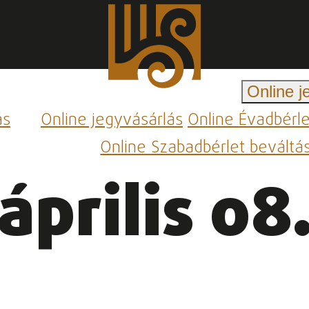
Online j
ás
Online jegyvásárlás
Online Évadbérl
Online Szabadbérlet beváltá
április 08