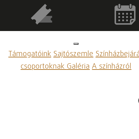
Támogatóink
Sajtószemle
Színházbejár
csoportoknak
Galéria
A színházról