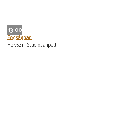
13:00
Fogságban
Helyszín: Stúdiószínpad