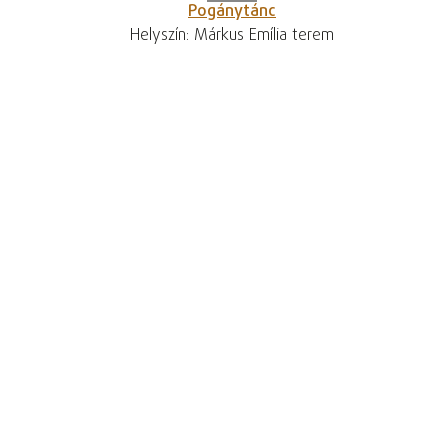
Pogánytánc
Helyszín: Márkus Emília terem