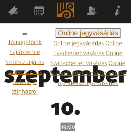
Online jegyvásárlás
Támogatóink
Online jegyvásárlás
Online
Sajtószemle
Évadbérlet vásárlás
Online
Színházbejárás
Szabadbérlet vásárlás
Online
szeptember
csoportoknak
Szabadbérlet beváltás
Online
Galéria
A
ajándékkártya vásárlás
színházról
10.
19:00