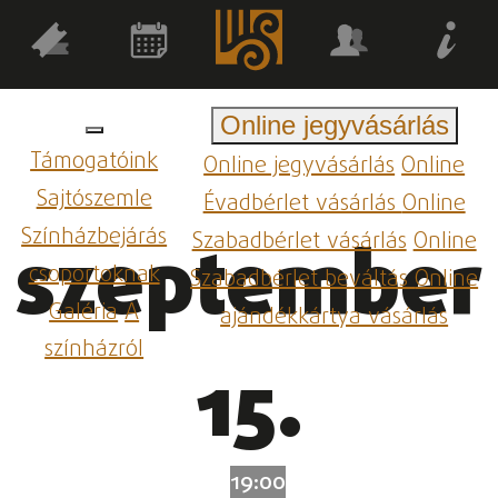
Online jegyvásárlás
Támogatóink
Online jegyvásárlás
Online
Sajtószemle
Évadbérlet vásárlás
Online
Színházbejárás
Szabadbérlet vásárlás
Online
szeptember
csoportoknak
Szabadbérlet beváltás
Online
Galéria
A
ajándékkártya vásárlás
színházról
15.
19:00