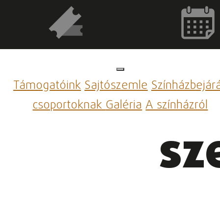
Támogatóink
Sajtószemle
Színházbejár
csoportoknak
Galéria
A színházról
sz