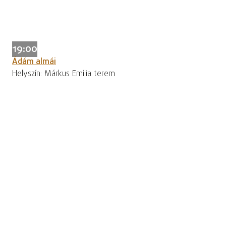
19:00
Ádám almái
Helyszín: Márkus Emília terem