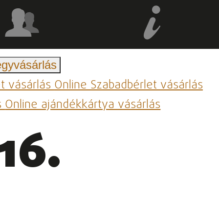
egyvásárlás
et vásárlás
Online Szabadbérlet vásárlás
s
Online ajándékkártya vásárlás
16.