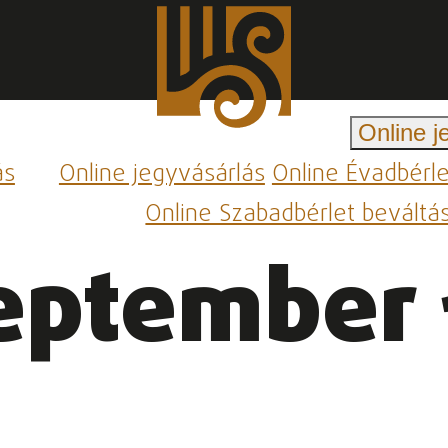
Online j
ás
Online jegyvásárlás
Online Évadbérl
Online Szabadbérlet beváltá
eptember 