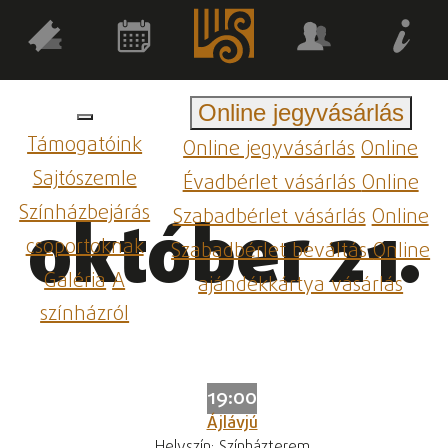
Online jegyvásárlás
Támogatóink
Online jegyvásárlás
Online
Sajtószemle
Évadbérlet vásárlás
Online
Színházbejárás
Szabadbérlet vásárlás
Online
október 21.
csoportoknak
Szabadbérlet beváltás
Online
Galéria
A
ajándékkártya vásárlás
színházról
19:00
Ájlávjú