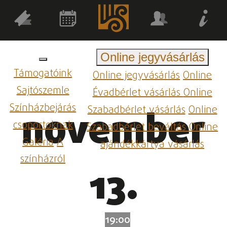
Online jegyvásárlás
Támogatóink
Online jegyvásárlás
Online
Sajtószemle
Évadbérlet vásárlás
Online
Színházbejárás
Szabadbérlet vásárlás
Online
november
csoportoknak
Szabadbérlet beváltás
Online
Galéria
A
ajándékkártya vásárlás
színházról
13.
19:00