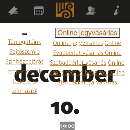
Online jegyvásárlás
Támogatóink
Online jegyvásárlás
Online
Sajtószemle
Évadbérlet vásárlás
Online
Színházbejárás
Szabadbérlet vásárlás
Online
december
csoportoknak
Szabadbérlet beváltás
Online
Galéria
A
ajándékkártya vásárlás
színházról
10.
19:00