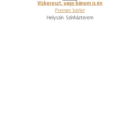
Vízkereszt, vagy bánom is én
Premier bérlet
Helyszín: Színházterem