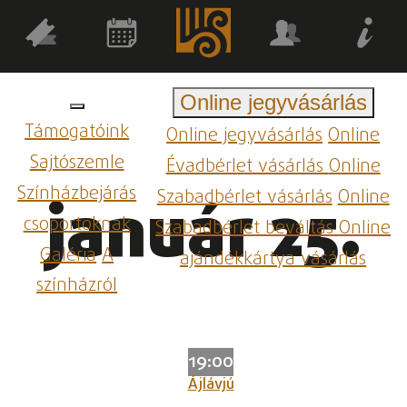
Online jegyvásárlás
Támogatóink
Online jegyvásárlás
Online
Sajtószemle
Évadbérlet vásárlás
Online
Színházbejárás
Szabadbérlet vásárlás
Online
január 25.
csoportoknak
Szabadbérlet beváltás
Online
Galéria
A
ajándékkártya vásárlás
színházról
19:00
Ájlávjú