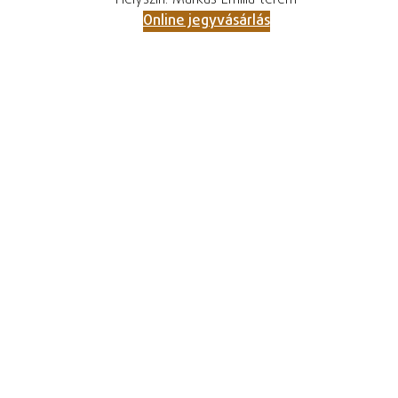
Helyszín: Márkus Emília terem
Online jegyvásárlás