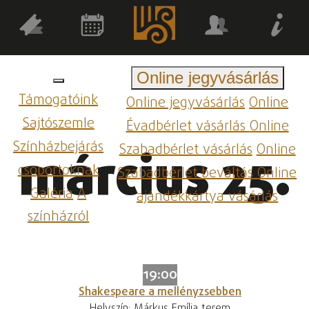
Online jegyvásárlás
Támogatóink
Online jegyvásárlás
Online
Sajtószemle
Évadbérlet vásárlás
Online
Színházbejárás
Szabadbérlet vásárlás
Online
március 25.
csoportoknak
Szabadbérlet beváltás
Online
Galéria
A
ajándékkártya vásárlás
színházról
19:00
Shakespeare a mellényzsebben