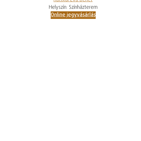
Ruttkai Éva bérlet
Helyszín: Színházterem
Online jegyvásárlás