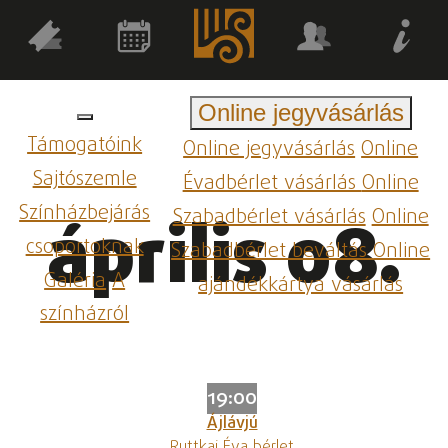
Online jegyvásárlás
Támogatóink
Online jegyvásárlás
Online
Sajtószemle
Évadbérlet vásárlás
Online
Színházbejárás
Szabadbérlet vásárlás
Online
április 08.
csoportoknak
Szabadbérlet beváltás
Online
Galéria
A
ajándékkártya vásárlás
színházról
19:00
Ájlávjú