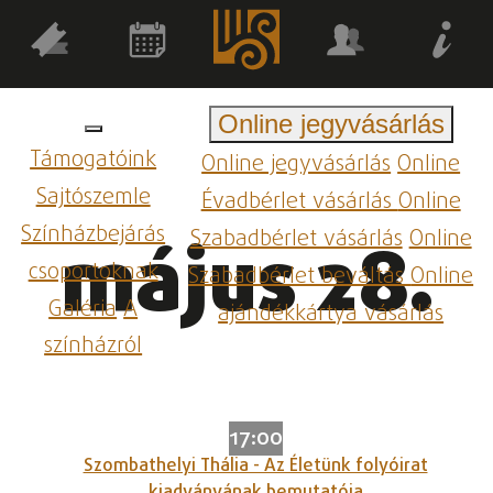
Online jegyvásárlás
Támogatóink
Online jegyvásárlás
Online
Sajtószemle
Évadbérlet vásárlás
Online
Színházbejárás
Szabadbérlet vásárlás
Online
május 28.
csoportoknak
Szabadbérlet beváltás
Online
Galéria
A
ajándékkártya vásárlás
színházról
17:00
Szombathelyi Thália - Az Életünk folyóirat