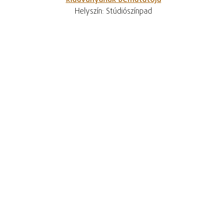
kiadványának bemutatója
Helyszín: Stúdiószínpad