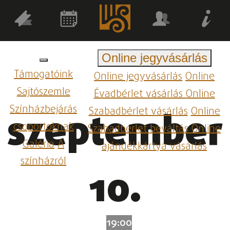
Online jegyvásárlás
Támogatóink
Online jegyvásárlás
Online
Sajtószemle
Évadbérlet vásárlás
Online
Színházbejárás
Szabadbérlet vásárlás
Online
szeptember
csoportoknak
Szabadbérlet beváltás
Online
Galéria
A
ajándékkártya vásárlás
színházról
10.
19:00