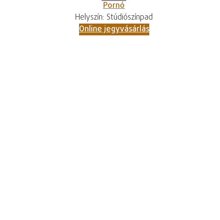
Pornó
Helyszín: Stúdiószínpad
Online jegyvásárlás