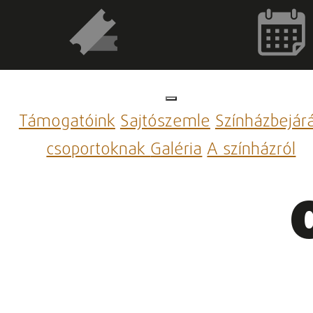
Támogatóink
Sajtószemle
Színházbejár
csoportoknak
Galéria
A színházról