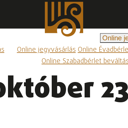
Online j
ás
Online jegyvásárlás
Online Évadbérl
Online Szabadbérlet beváltá
október 23