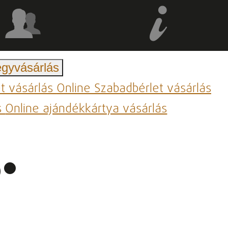
egyvásárlás
et vásárlás
Online Szabadbérlet vásárlás
s
Online ajándékkártya vásárlás
.