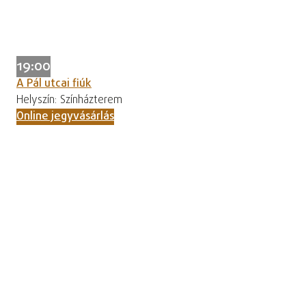
19:00
A Pál utcai fiúk
Helyszín: Színházterem
Online jegyvásárlás