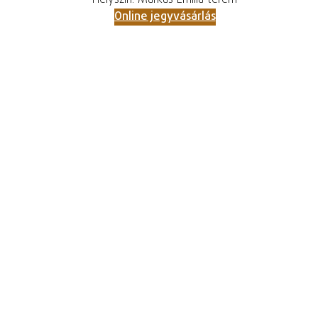
Helyszín: Márkus Emília terem
Online jegyvásárlás