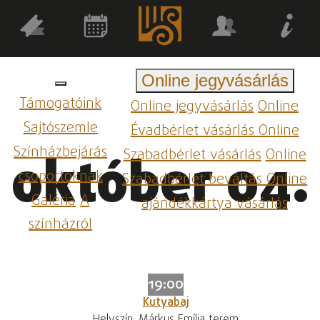
Online jegyvásárlás
Támogatóink
Online jegyvásárlás
Online
Sajtószemle
Évadbérlet vásárlás
Online
Színházbejárás
Szabadbérlet vásárlás
Online
október 04.
csoportoknak
Szabadbérlet beváltás
Online
Galéria
A
ajándékkártya vásárlás
színházról
19:00
Kutyabaj