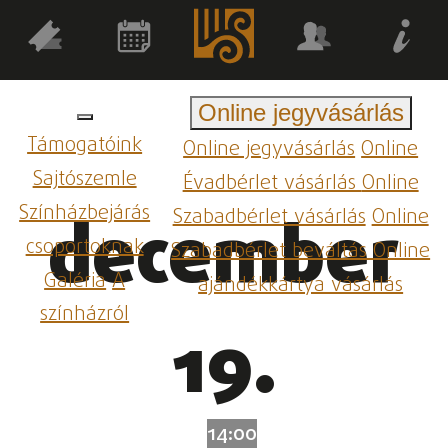
Online jegyvásárlás
Támogatóink
Online jegyvásárlás
Online
Sajtószemle
Évadbérlet vásárlás
Online
Színházbejárás
Szabadbérlet vásárlás
Online
december
csoportoknak
Szabadbérlet beváltás
Online
Galéria
A
ajándékkártya vásárlás
színházról
19.
14:00