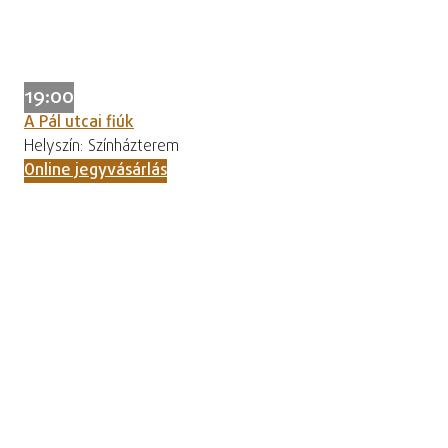
19:00
A Pál utcai fiúk
Helyszín: Színházterem
Online jegyvásárlás