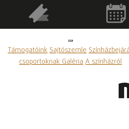
Támogatóink
Sajtószemle
Színházbejár
csoportoknak
Galéria
A színházról