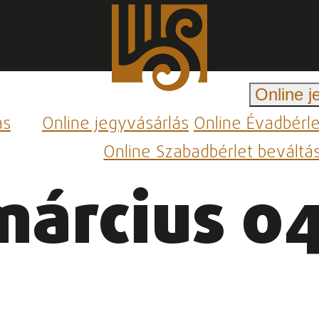
Online j
ás
Online jegyvásárlás
Online Évadbérl
Online Szabadbérlet beváltá
március 04