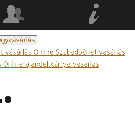
egyvásárlás
et vásárlás
Online Szabadbérlet vásárlás
s
Online ajándékkártya vásárlás
.