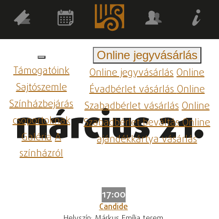
Online jegyvásárlás
Támogatóink
Online jegyvásárlás
Online
Sajtószemle
Évadbérlet vásárlás
Online
Színházbejárás
Szabadbérlet vásárlás
Online
március 21.
csoportoknak
Szabadbérlet beváltás
Online
Galéria
A
ajándékkártya vásárlás
színházról
17:00
Candide