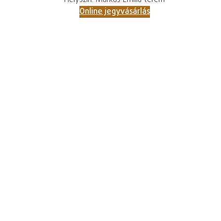
Helyszín: Márkus Emília terem
Online jegyvásárlás