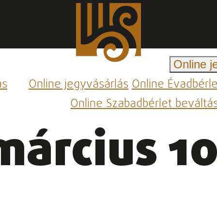
Online j
ás
Online jegyvásárlás
Online Évadbérl
Online Szabadbérlet beváltá
március 10