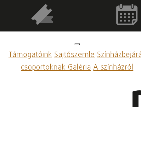
Támogatóink
Sajtószemle
Színházbejár
csoportoknak
Galéria
A színházról