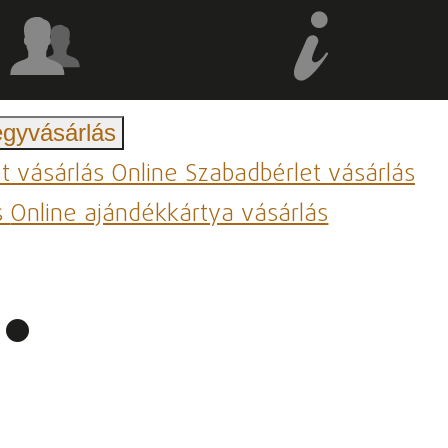
egyvásárlás
et vásárlás
Online Szabadbérlet vásárlás
s
Online ajándékkártya vásárlás
.