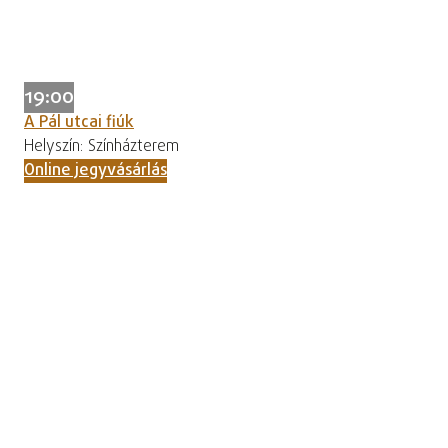
19:00
A Pál utcai fiúk
Helyszín: Színházterem
Online jegyvásárlás