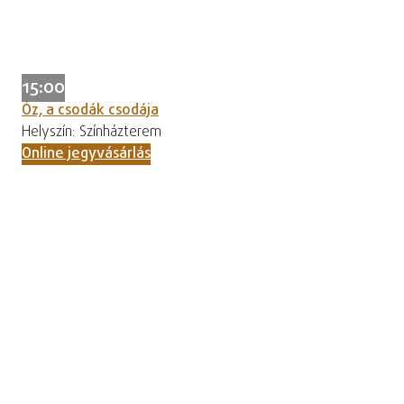
15:00
Óz, a csodák csodája
Helyszín: Színházterem
Online jegyvásárlás