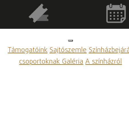
Támogatóink
Sajtószemle
Színházbejár
csoportoknak
Galéria
A színházról