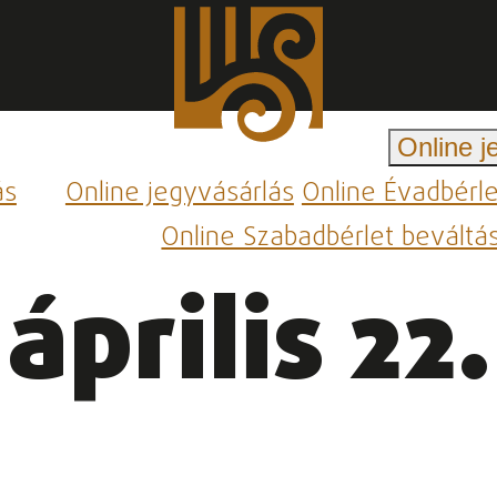
Online j
ás
Online jegyvásárlás
Online Évadbérl
Online Szabadbérlet beváltá
április 22.