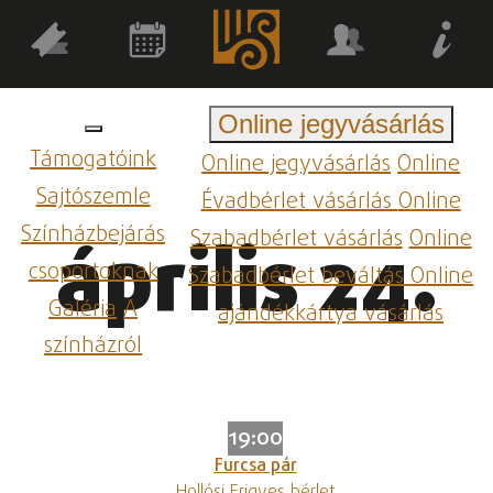
Online jegyvásárlás
Támogatóink
Online jegyvásárlás
Online
Sajtószemle
Évadbérlet vásárlás
Online
Színházbejárás
Szabadbérlet vásárlás
Online
április 24.
csoportoknak
Szabadbérlet beváltás
Online
Galéria
A
ajándékkártya vásárlás
színházról
19:00
Furcsa pár