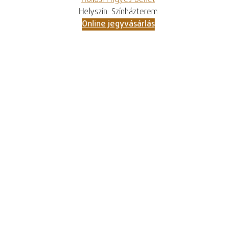
Hollósi Frigyes bérlet
Helyszín: Színházterem
Online jegyvásárlás