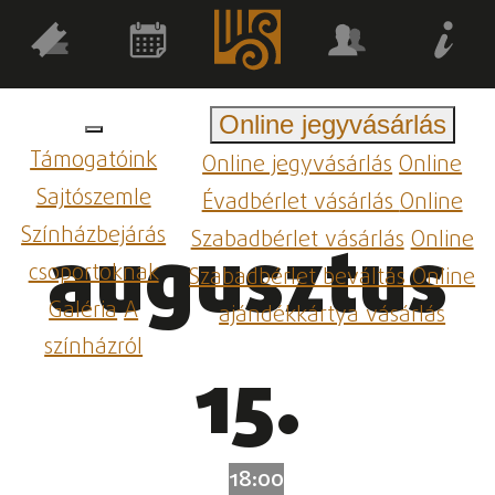
Online jegyvásárlás
Támogatóink
Online jegyvásárlás
Online
Sajtószemle
Évadbérlet vásárlás
Online
Színházbejárás
Szabadbérlet vásárlás
Online
augusztus
csoportoknak
Szabadbérlet beváltás
Online
Galéria
A
ajándékkártya vásárlás
színházról
15.
18:00