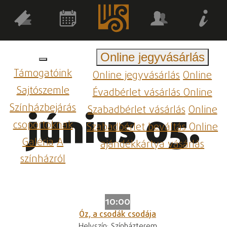
Online jegyvásárlás
Támogatóink
Online jegyvásárlás
Online
Sajtószemle
Évadbérlet vásárlás
Online
Színházbejárás
Szabadbérlet vásárlás
Online
június 05.
csoportoknak
Szabadbérlet beváltás
Online
Galéria
A
ajándékkártya vásárlás
színházról
10:00
Óz, a csodák csodája