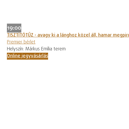
19:00
TISZTÍTÓTŰZ - avagy ki a lánghoz közel áll, hamar megpir
Premier bérlet
Helyszín: Márkus Emília terem
Online jegyvásárlás