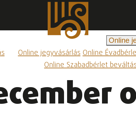
Online j
ás
Online jegyvásárlás
Online Évadbérl
Online Szabadbérlet beváltá
ecember 0