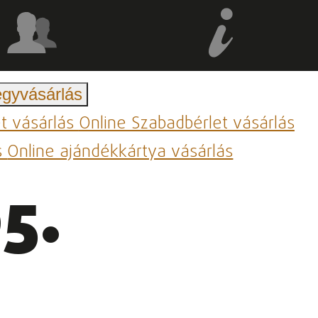
egyvásárlás
et vásárlás
Online Szabadbérlet vásárlás
s
Online ajándékkártya vásárlás
5.