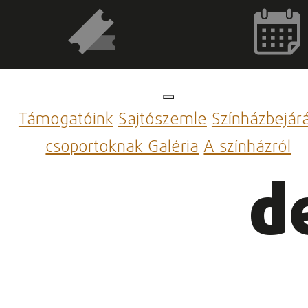
Támogatóink
Sajtószemle
Színházbejár
csoportoknak
Galéria
A színházról
d