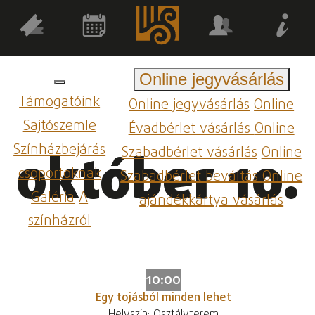
Online jegyvásárlás
Támogatóink
Online jegyvásárlás
Online
Sajtószemle
Évadbérlet vásárlás
Online
Színházbejárás
Szabadbérlet vásárlás
Online
október 10.
csoportoknak
Szabadbérlet beváltás
Online
Galéria
A
ajándékkártya vásárlás
színházról
10:00
Egy tojásból minden lehet