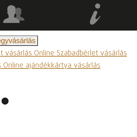
egyvásárlás
et vásárlás
Online Szabadbérlet vásárlás
s
Online ajándékkártya vásárlás
.