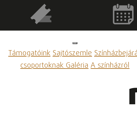
Támogatóink
Sajtószemle
Színházbejár
csoportoknak
Galéria
A színházról