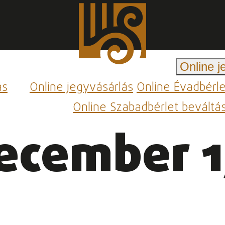
Online j
ás
Online jegyvásárlás
Online Évadbérl
Online Szabadbérlet beváltá
ecember 1