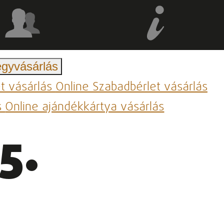
egyvásárlás
et vásárlás
Online Szabadbérlet vásárlás
s
Online ajándékkártya vásárlás
5.