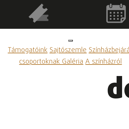
Támogatóink
Sajtószemle
Színházbejár
csoportoknak
Galéria
A színházról
d