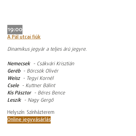
19:00
A Pál utcai fiúk
Dinamikus jegyár a teljes árú jegyre.
Nemecsek
- Csákvári Krisztián
Geréb
- Börcsök Olivér
Weisz
- Tegyi Kornél
Csele
- Kuttner Bálint
Kis Pásztor
- Béres Bence
Leszik
- Nagy Gergő
Helyszín: Színházterem
Online jegyvásárlás