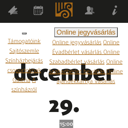
Online jegyvásárlás
Támogatóink
Online jegyvásárlás
Online
Sajtószemle
Évadbérlet vásárlás
Online
Színházbejárás
Szabadbérlet vásárlás
Online
december
csoportoknak
Szabadbérlet beváltás
Online
Galéria
A
ajándékkártya vásárlás
színházról
29.
15:00