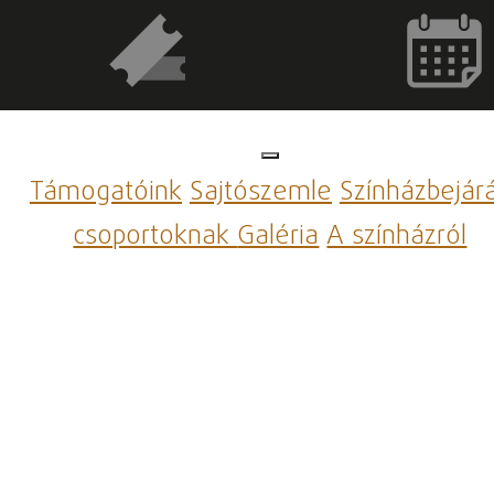
Támogatóink
Sajtószemle
Színházbejár
csoportoknak
Galéria
A színházról