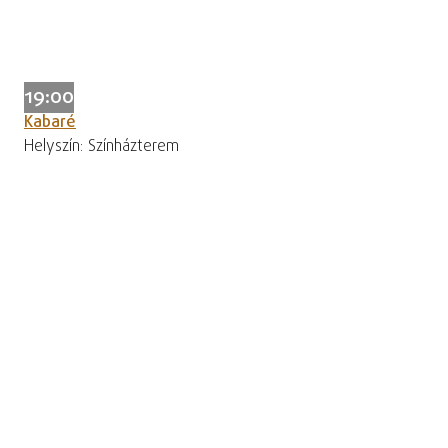
19:00
Kabaré
Helyszín: Színházterem