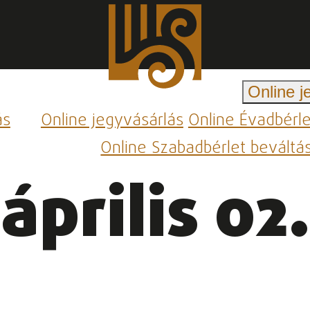
Online j
ás
Online jegyvásárlás
Online Évadbérl
Online Szabadbérlet beváltá
április 02.